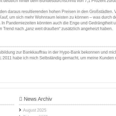
nt deutlich hinter dem Bundesdurchschnitt von 7,1 Prozent zurü
den daraus resultierenden hohen Preisen in den Großstädten. 
 Kauf, um sich mehr Wohnraum leisten zu können – was durch d
e. In Pandemiezeiten könnten auch die Enge und Gedrängtheit 
n Trend nach „janz weit draußen“ zusätzlich angeheizt haben.
usbildung zur Bankkauffrau in der Hypo-Bank bekonnen und mic
rt. 2011 habe ich mich Selbständig gemacht, um meine Kunden 
News Archiv
August 2025