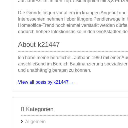
auf Jahressicht in den Top-7-Metropolen mit 3,8 Proze
Die Gründe liegen vor allem im knappen Angebot und 
Interessenten nehmen lieber längere Pendlerwege in
Homeoffice-Trend noch einmal verstärkt werden dürft
dadurch höhere Infektionsrisiko in den Großstädten de
About k21447
Ich habe meine berufliche Laufbahn 1990 mit einer A
anschließend im Bereich Baufinanzierung spezialisie
und unabhängig beraten zu können.
View all posts by k21447
→
Kategorien
Allgemein