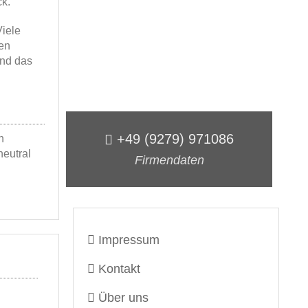
ck.
Viele
en
und das
+49 (9279) 971086
h
neutral
Firmendaten
Impressum
Kontakt
Über uns