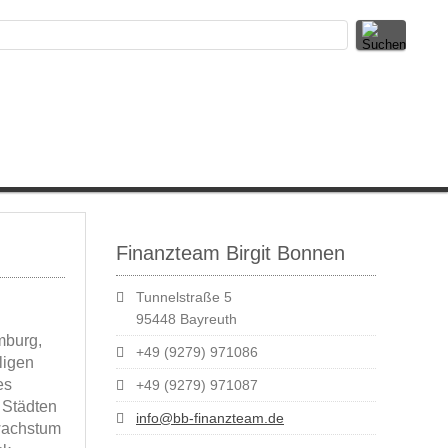
Finanzteam Birgit Bonnen
Tunnelstraße 5
95448 Bayreuth
mburg,
+49 (9279) 971086
ligen
es
+49 (9279) 971087
n Städten
info@bb-finanzteam.de
swachstum